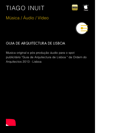
TIAGO INUIT
Música / Áudio / V
ídeo
GUIA DE ARQUITECTURA DE LISBOA
Musica original e pós produção áudio para o spot
publicitário "Guia de Arquitectura de Lisboa " da Ordem do
Arquitectos 2013 - Lisboa